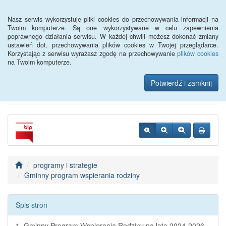
Menu
Nasz serwis wykorzystuje pliki cookies do przechowywania informacji na
Twoim komputerze. Są one wykorzystywane w celu zapewnienia
poprawnego działania serwisu. W każdej chwili możesz dokonać zmiany
Biuletyn Informacji
ustawień dot. przechowywania plików cookies w Twojej przeglądarce.
Korzystając z serwisu wyrażasz zgodę na przechowywanie
plików cookies
Publicznej MOPS
na Twoim komputerze.
Kwidzyn
Potwierdź i zamknij
programy i strategie
Gminny program wspierania rodziny
Spis stron
1. Gminny Program Wspierania Rodziny na lata 2024-2026